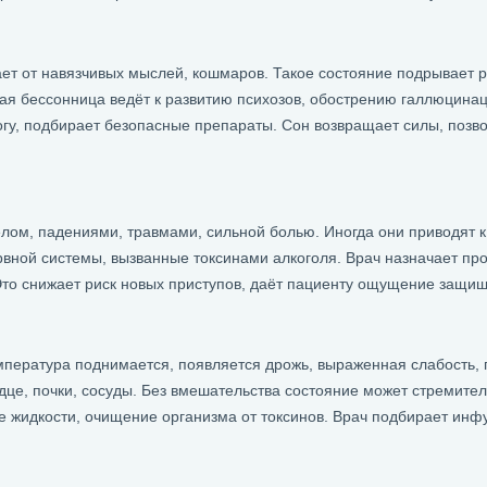
ает от навязчивых мыслей, кошмаров. Такое состояние подрывает 
я бессонница ведёт к развитию психозов, обострению галлюцинац
огу, подбирает безопасные препараты. Сон возвращает силы, позво
лом, падениями, травмами, сильной болью. Иногда они приводят к
вной системы, вызванные токсинами алкоголя. Врач назначает пр
то снижает риск новых приступов, даёт пациенту ощущение защищ
мпература поднимается, появляется дрожь, выраженная слабость,
рдце, почки, сосуды. Без вмешательства состояние может стремител
 жидкости, очищение организма от токсинов. Врач подбирает инфу