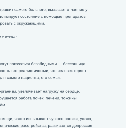
страшит самого больного, вызывает отчаяние у
билизирует состояние с помощью препаратов,
тировать с окружающими.
 к жизни.
могут показаться безобидными — бессонница,
настолько реалистичными, что человек теряет
ля самого пациента, его семьи.
анизм, увеличивает нагрузку на сердце.
рушается работа почек, печени, токсины
ём.
омощи, часто испытывает чувство паники, ужаса,
онические расстройства, развивается депрессия