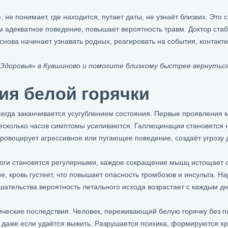
 не понимает, где находится, путает даты, не узнаёт близких. Это 
 адекватное поведение, повышает вероятность травм. Доктор ста
снова начинает узнавать родных, реагировать на события, контак
Здоровья» в Кувшиново и помогите близкому быстрее вернуться
ния белой горячки
сегда заканчивается усугублением состояния. Первые проявления 
несколько часов симптомы усиливаются. Галлюцинации становятся 
провоцирует агрессивное или пугающее поведение, создаёт угрозу д
и становятся регулярными, каждое сокращение мышц истощает орг
, кровь густеет, что повышает опасность тромбозов и инсульта. На
шательства вероятность летального исхода возрастает с каждым дн
ические последствия. Человек, переживающий белую горячку без п
 даже если удаётся выжить. Разрушается психика, формируются хр