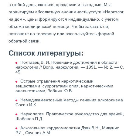
в любой день, включая праздники и выходные. Мы
гарантируем абсолютную анонимность услуги «Нарколог
на дом», цены формируются индивидуально, с учетом
объема медицинской помощи. Чтобы заказать ее,
позвоните по телефону или воспользуйтесь формой
обратной связи.
Список литературы:
Полтавец В. И. Новейшие достижения в области
наркологии // Вопр. наркологии. — 1991. — № 2. — С.
45.
Острые отравления наркотическими
веществами_суррогатами опия, наркотическими
анальгетиками, Зобнин Ю.В
Немедикаментозные методы лечения алкоголизма
Сосин И.К
Наркология. Практическое руководство для врачей,
Шабанов П.Д
Алкогольная кардиомиопатия Дзяк В.Н., Микунис
Р.И., Скупник А.М.