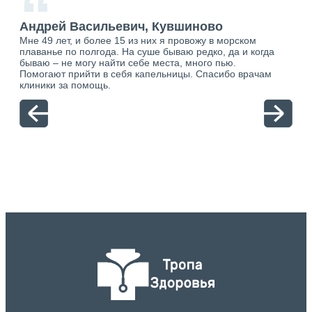
“
Андрей Васильевич, Кувшиново
Ан
Мне 49 лет, и более 15 из них я провожу в морском
Хоч
плаванье по полгода. На суше бываю редко, да и когда
тол
бываю – не могу найти себе места, много пью.
себя
о.
Помогают прийти в себя капельницы. Спасибо врачам
свя
ю.
клиники за помощь.
вый
отн