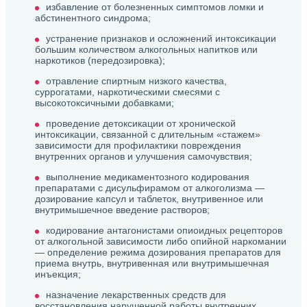
избавление от болезненных симптомов ломки и
абстинентного синдрома;
устранение признаков и осложнений интоксикации
большим количеством алкогольных напитков или
наркотиков (передозировка);
отравление спиртным низкого качества,
суррогатами, наркотическими смесями с
высокотоксичными добавками;
проведение детоксикации от хронической
интоксикации, связанной с длительным «стажем»
зависимости для профилактики повреждения
внутренних органов и улучшения самочувствия;
выполнение медикаментозного кодирования
препаратами с дисульфирамом от алкоголизма —
дозирование капсул и таблеток, внутривенное или
внутримышечное введение растворов;
кодирование антагонистами опиоидных рецепторов
от алкогольной зависимости либо опийной наркомании
— определение режима дозирования препаратов для
приема внутрь, внутривенная или внутримышечная
инъекция;
назначение лекарственных средств для
восстановления нарушенной работы внутренних