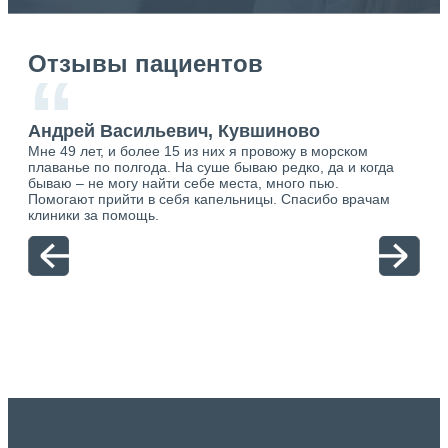
Отзывы пациентов
“
Андрей Васильевич, Кувшиново
Ан
Мне 49 лет, и более 15 из них я провожу в морском
Хоч
плаванье по полгода. На суше бываю редко, да и когда
тол
бываю – не могу найти себе места, много пью.
себя
о.
Помогают прийти в себя капельницы. Спасибо врачам
свя
ю.
клиники за помощь.
вый
отн