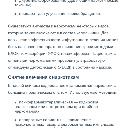
диуретик, форсированно удаляющий наркотические
токсины;
препарат для улучшения кровообращения.
Существуют антидоты к наркотикам некоторых видов,
которые также включаются в состав капельницы. Для
повышения эффективности инфузионного лечения может
быть назначено аппаратное очищение крови методами
ВЛОК, гемосорбции, УФОК, плазмафереза. Пациентам с
опийными наркоманиями проводят ультрабыструю
опиоидную детоксикацию (УБОД) в состоянии наркоза.
Снятие влечения к наркотикам
В нашей клинике кодированием занимаются наркологи с
большим практическим опытом. Используемые методики:
психофармакотерапическая — кодировка
налоксоном или налтрексоном при опийных
наркоманиях;
аппаратные варианты — применение
низкочастотных токов, электромагнитных импульсов,