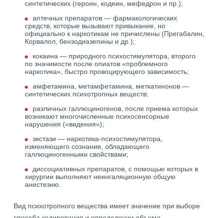
синтетических (героин, кодеин, мефедрон и пр.);
аптечных препаратов — фармакологических
средств, которые вызывают привыкание, но
официально к наркотикам не причислены (Прегабалин,
Корвалол, бензодиазепины и др.);
кокаина — природного психостимулятора, второго
по значимости после опиатов «проблемного
наркотика», быстро провоцирующего зависимость;
амфетамина, метамфетамина, меткатинонов —
синтетических психотропных веществ;
различных галлюциногенов, после приема которых
возникают многочисленные психосенсорные
нарушения («видения»);
экстази — наркотика-психостимулятора,
изменяющего сознание, обладающего
галлюциногенными свойствами;
диссоциативных препаратов, с помощью которых в
хирургии выполняют неингаляционную общую
анестезию.
Вид психотропного вещества имеет значение при выборе
способа кодирования и определении объема