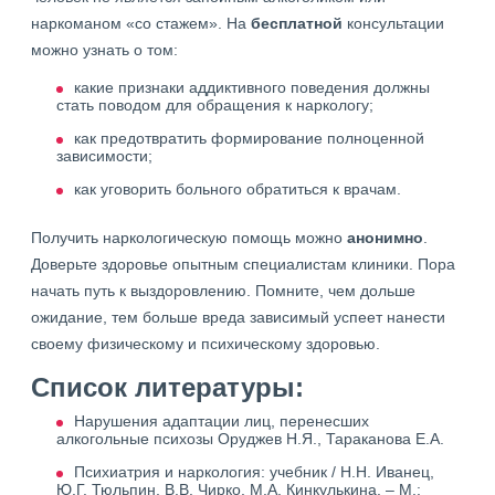
наркоманом «со стажем». На
бесплатной
консультации
можно узнать о том:
какие признаки аддиктивного поведения должны
стать поводом для обращения к наркологу;
как предотвратить формирование полноценной
зависимости;
как уговорить больного обратиться к врачам.
Получить наркологическую помощь можно
анонимно
.
Доверьте здоровье опытным специалистам клиники. Пора
начать путь к выздоровлению. Помните, чем дольше
ожидание, тем больше вреда зависимый успеет нанести
своему физическому и психическому здоровью.
Список литературы:
Нарушения адаптации лиц, перенесших
алкогольные психозы Оруджев Н.Я., Тараканова Е.А.
Психиатрия и наркология: учебник / Н.Н. Иванец,
Ю.Г. Тюльпин, В.В. Чирко, М.А. Кинкулькина. – М.: