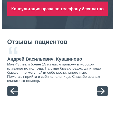
Консультация врача по телефону бесплатно
Отзывы пациентов
“
Андрей Васильевич, Кувшиново
Ан
Мне 49 лет, и более 15 из них я провожу в морском
Хоч
плаванье по полгода. На суше бываю редко, да и когда
тол
бываю – не могу найти себе места, много пью.
себя
о.
Помогают прийти в себя капельницы. Спасибо врачам
свя
ю.
клиники за помощь.
вый
отн